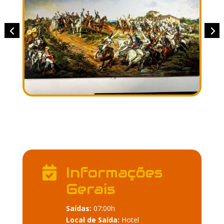
Informações

Gerais
Saídas:
07:00h
Local de Saída:
Hotel