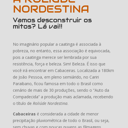
NORDESTINA
Vamos desconstruir os
mitos? Lá vai!!
No imaginário popular a caatinga é associada à
pobreza, no entanto, essa associação é equivocada,
pois a caatinga merece ser lembrada por sua
resistência, força e beleza. Sim! Beleza. É isso que
você irá encontrar em Cabaceiras. Localizada a 180km
de João Pessoa, em pleno semiárido, no Cariri
Paraibano, ficou famosa em todo o Brasil como
cenário de mais de 30 produções, sendo o “Auto da
Compadecida” a produção mais aclamada, recebendo
o título de
Roliúde Nordestina
.
Cabaceiras
é considerada a cidade de menor
precipitação pluviométrica de todo o Brasil, ou seja,
sem chuvas e com poucas nuvens as filmagens