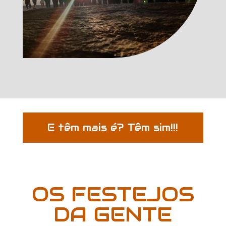
E têm mais é? Têm sim!!!
OS FESTEJOS
DA GENTE