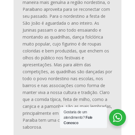
maneira mais genuína a região nordestina, o
Paraibano aproveita para se reconectar com
seu passado. Para o nordestino a festa de
São João é aguardada o ano inteiro. As
Juninas passam o ano todo ensaiando e
montando as quadrilhas, dança folclórica
muito popular, cujo figurino é de roupas
coloridas e bem produzidas, que enchem os
olhos do público nos festivais e
apresentações. Mas para além das
competições, as quadrilhas são dançadas por
todo o povo nordestino nas escolas, nos
bairros e nas associações como forma de
manter viva a nossa cultura e tradição. Claro
que a comida típica, feita de milho, como a
canjica e a pamonha, são as mais lembradas,
Gostaria de um
principalmente em tempos juninos, mas a
atendimento?
Fale
Paraíba tem uma culinária muito diversa e
Conosco
saborosa.