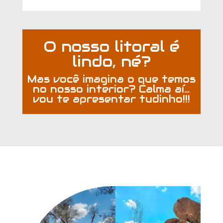
O nosso litoral é
lindo, né?
Mas você imagina o que temos
no nosso interior? Calma aí…
vou te apresentar tudinho!!!