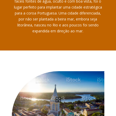
fáceis fontes de água, oculto e com boa vista, foi o
lugar perfeito para implantar uma cidade estratégica
para a coroa Portuguesa. Uma cidade diferenciada,
por não ser plantada a beira mar, embora seja
litorânea, nasceu no Rio e aos poucos foi sendo
expandida em direção ao mar.