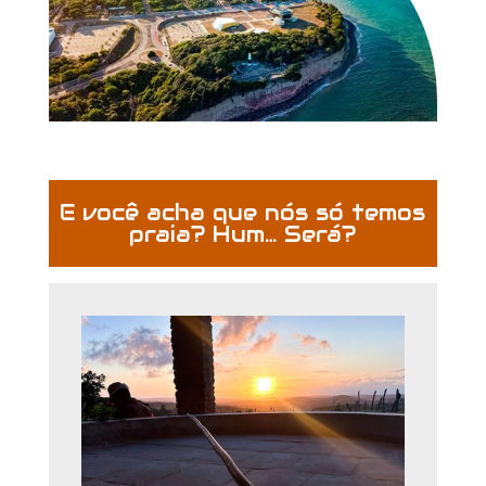
E você acha que nós só temos
praia? Hum… Será?