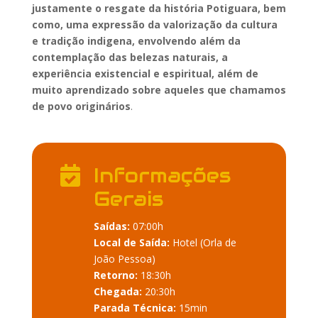
justamente o resgate da história Potiguara, bem
como, uma expressão da valorização da cultura
e tradição
indigena
, envolvendo além da
contemplação das belezas naturais, a
experiência existencial e espiritual, além de
muito aprendizado sobre aqueles que chamamos
de povo originários
.
Informações

Gerais
Saídas:
07:00h
Local de Saída:
Hotel (Orla de
João Pessoa)
Retorno:
18:30h
Chegada:
20:30h
Parada Técnica:
15min