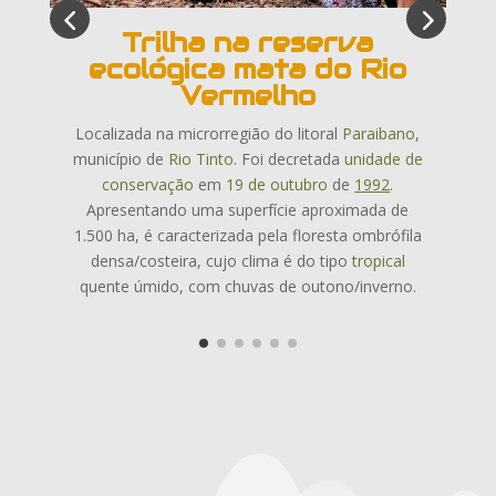
Trilha na reserva
ecológica mata do Rio
Vermelho
f
Localizada na microrregião do litoral
Paraibano
,
município de
Rio Tinto
. Foi decretada
unidade de
conservação
em
19 de outubro
de
1992
.
s
Apresentando uma superfície aproximada de
1.500 ha, é caracterizada pela floresta ombrófila
densa/costeira, cujo clima é do tipo
tropical
quente úmido, com chuvas de outono/inverno.